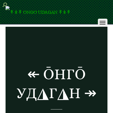
↞ ŌНГŌ
УД◮Г◮Н ↠