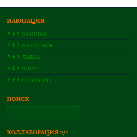
НАВИГАЦИЯ
↟↡↟ ГЛАВНАЯ
↟↡↟ КАРТИНКИ
↟↡↟ ЛАВКА
↟↡↟ БЛОГ
↟↡↟ О ПРОЕКТЕ
ПОИСК
КОЛЛАБОРАЦИЯ 2/1