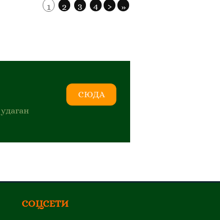
1
2
3
4
›
»
СЮДА
 удаган
СОЦСЕТИ