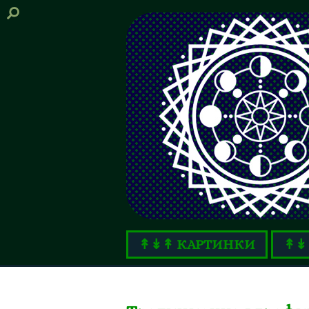
↟↡↟ КАРТИНКИ
↟↡