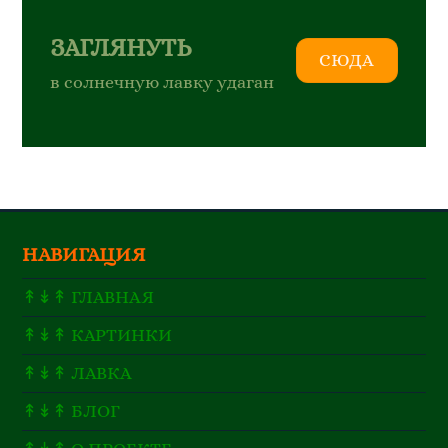
ЗАГЛЯНУТЬ
СЮДА
в солнечную лавку удаган
НАВИГАЦИЯ
↟↡↟ ГЛАВНАЯ
↟↡↟ КАРТИНКИ
↟↡↟ ЛАВКА
↟↡↟ БЛОГ