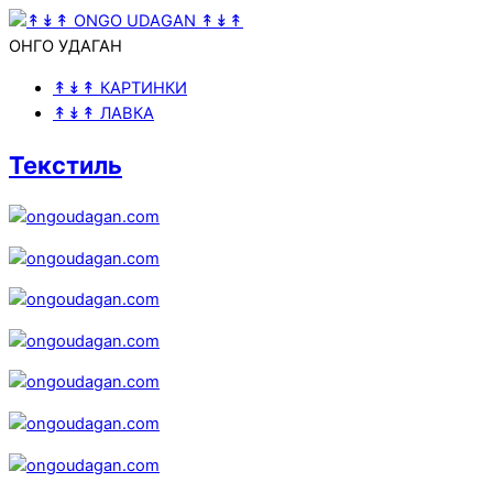
ОНГО УДАГАН
↟↡↟ КАРТИНКИ
↟↡↟ ЛАВКА
Текстиль