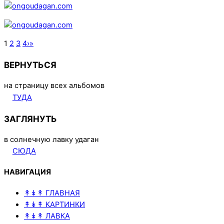
1
2
3
4
›
»
ВЕРНУТЬСЯ
на страницу всех альбомов
ТУДА
ЗАГЛЯНУТЬ
в солнечную лавку удаган
СЮДА
НАВИГАЦИЯ
↟↡↟ ГЛАВНАЯ
↟↡↟ КАРТИНКИ
↟↡↟ ЛАВКА