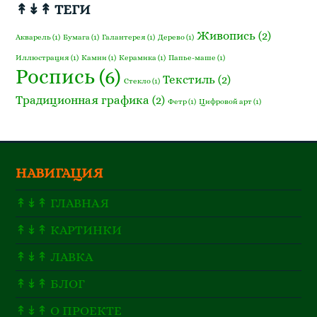
↟↡↟ ТЕГИ
Живопись
(2)
Акварель
(1)
Бумага
(1)
Галантерея
(1)
Дерево
(1)
Иллюстрация
(1)
Камни
(1)
Керамика
(1)
Папье-маше
(1)
Роспись
(6)
Текстиль
(2)
Стекло
(1)
Традиционная графика
(2)
Фетр
(1)
Цифровой арт
(1)
НАВИГАЦИЯ
↟↡↟ ГЛАВНАЯ
↟↡↟ КАРТИНКИ
↟↡↟ ЛАВКА
↟↡↟ БЛОГ
↟↡↟ О ПРОЕКТЕ