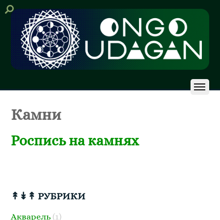
Камни
Роспись на камнях
↟↡↟ РУБРИКИ
Акварель
(1)