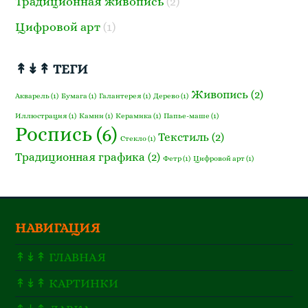
Традиционная живопись
(2)
Цифровой арт
(1)
↟↡↟ ТЕГИ
Живопись
(2)
Акварель
(1)
Бумага
(1)
Галантерея
(1)
Дерево
(1)
Иллюстрация
(1)
Камни
(1)
Керамика
(1)
Папье-маше
(1)
Роспись
(6)
Текстиль
(2)
Стекло
(1)
Традиционная графика
(2)
Фетр
(1)
Цифровой арт
(1)
НАВИГАЦИЯ
↟↡↟ ГЛАВНАЯ
↟↡↟ КАРТИНКИ